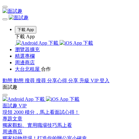
下載 App
下載 App
瀏覽器擴充
精選專欄
周邊商店
大台北租屋
合作
動態
動態
搜尋
搜尋
分享心得
分享
升級 VIP
登入
面試趣
面試趣 VIP
現領 2000 積分，馬上看面試心得！
專題文章
獨家觀點、實用職場技巧馬上看
周邊商店
獨家好物登場！打造你的辦公室小確幸