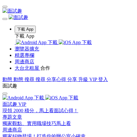
下載 App
下載 App
瀏覽器擴充
精選專欄
周邊商店
大台北租屋
合作
動態
動態
搜尋
搜尋
分享心得
分享
升級 VIP
登入
面試趣
面試趣 VIP
現領 2000 積分，馬上看面試心得！
專題文章
獨家觀點、實用職場技巧馬上看
周邊商店
獨家好物登場！打造你的辦公室小確幸