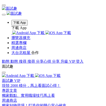
下載 App
下載 App
瀏覽器擴充
精選專欄
周邊商店
大台北租屋
合作
動態
動態
搜尋
搜尋
分享心得
分享
升級 VIP
登入
面試趣
面試趣 VIP
現領 2000 積分，馬上看面試心得！
專題文章
獨家觀點、實用職場技巧馬上看
周邊商店
獨家好物登場！打造你的辦公室小確幸