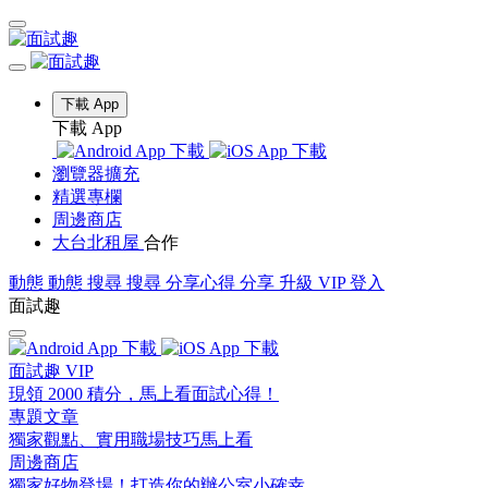
下載 App
下載 App
瀏覽器擴充
精選專欄
周邊商店
大台北租屋
合作
動態
動態
搜尋
搜尋
分享心得
分享
升級 VIP
登入
面試趣
面試趣 VIP
現領 2000 積分，馬上看面試心得！
專題文章
獨家觀點、實用職場技巧馬上看
周邊商店
獨家好物登場！打造你的辦公室小確幸