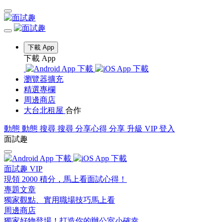
下載 App
下載 App
瀏覽器擴充
精選專欄
周邊商店
大台北租屋
合作
動態
動態
搜尋
搜尋
分享心得
分享
升級 VIP
登入
面試趣
面試趣 VIP
現領 2000 積分，馬上看面試心得！
專題文章
獨家觀點、實用職場技巧馬上看
周邊商店
獨家好物登場！打造你的辦公室小確幸